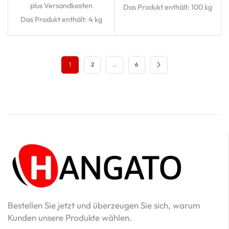
plus Versandkosten
Das Produkt enthält: 100
kg
Das Produkt enthält: 4
kg
1
2
…
6
Bestellen Sie jetzt und überzeugen Sie sich, warum
Kunden unsere Produkte wählen.