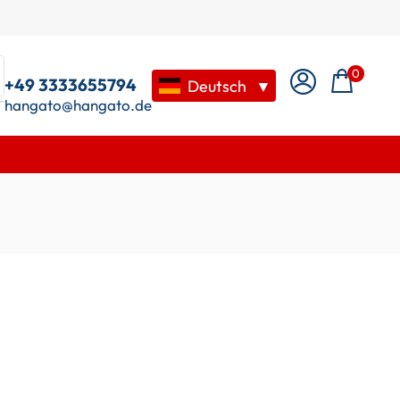
0
+49 3333655794
Deutsch
▼
hangato@hangato.de