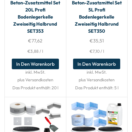
Beton-Zusatzmittel Set
Beton-Zusatzmittel Set
20L Profi
5L Profi
Bodenlegerkelle
Bodenlegerkelle
Zweiseitig Halbrund
Zweiseitig Halbrund
SET353
SET350
€
77,62
€
35,51
€
3,88
/
l
€
7,10
/
l
In Den Warenkorb
In Den Warenkorb
inkl. MwSt.
inkl. MwSt.
plus Versandkosten
plus Versandkosten
Das Produkt enthält: 20
l
Das Produkt enthält: 5
l