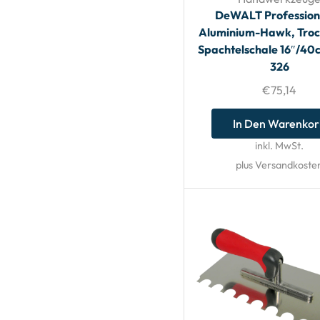
DeWALT Profession
Aluminium-Hawk, Tro
Spachtelschale 16″/4
326
€
75,14
In Den Warenko
inkl. MwSt.
plus Versandkoste