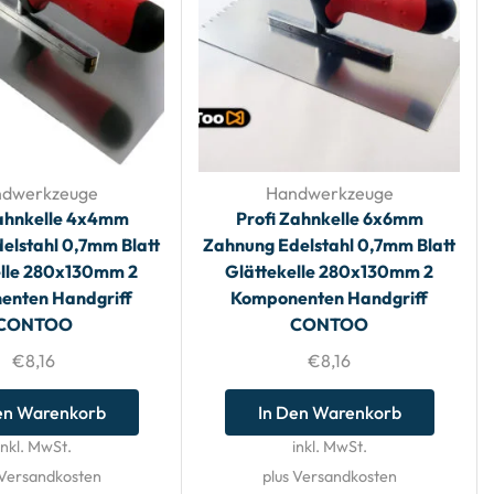
dwerkzeuge
Handwerkzeuge
Zahnkelle 4x4mm
Profi Zahnkelle 6x6mm
elstahl 0,7mm Blatt
Zahnung Edelstahl 0,7mm Blatt
elle 280x130mm 2
Glättekelle 280x130mm 2
enten Handgriff
Komponenten Handgriff
CONTOO
CONTOO
€
8,16
€
8,16
en Warenkorb
In Den Warenkorb
inkl. MwSt.
inkl. MwSt.
 Versandkosten
plus Versandkosten