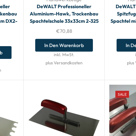
eller
DeWALT Professioneller
DeWALT S
ckenbau
Aluminium-Hawk, Trockenbau
Spitzfu
0cm DX2-
Spachtelschale 33x33cm 2-325
Spachtel m
€
70,88
In Den Warenkorb
In D
rb
inkl. MwSt.
plus Versandkosten
plus
n
SALE