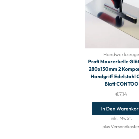
Handwerkzeug
Profi Maurerkelle Glät
280x130mm 2 Kompo
Handgriff Edelstahl
Blatt CONTOO
€
7,14
In Den Warenko
inkl. MwSt.
plus Versandkoste