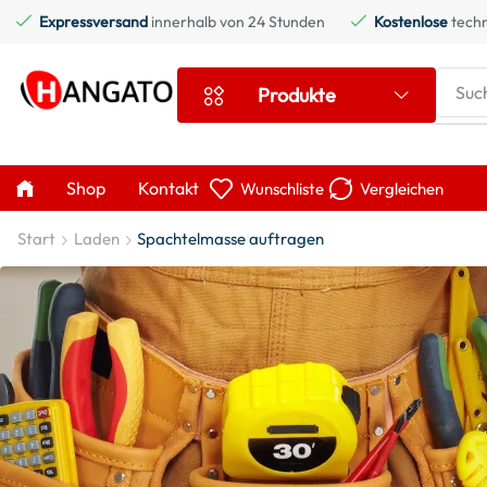
Expressversand
innerhalb von 24 Stunden
Kostenlose
techn
Suc
Produkte
Shop
Kontakt
Wunschliste
Vergleichen
Start
Laden
Spachtelmasse auftragen