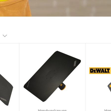
e
Handwerkzeuge
Han