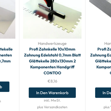
e
Handwerkzeuge
Han
tekelle
Profi Zahnkelle 10x10mm
Profi 
nenten
Zahnung Edelstahl 0,7mm Blatt
Zahnung Ed
 0,7mm
Glättekelle 280x130mm 2
Glättek
Komponenten Handgriff
Kompon
CONTOO
€
8,16
rb
In Den Warenkorb
In D
inkl. MwSt.
n
plus Versandkosten
plus