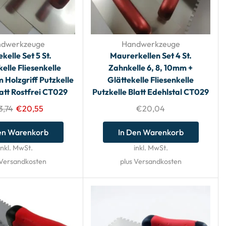
dwerkzeuge
Handwerkzeuge
ekelle Set 5 St.
Maurerkellen Set 4 St.
elle Fliesenkelle
Zahnkelle 6, 8, 10mm +
Holzgriff Putzkelle
Glättekelle Fliesenkelle
latt Rostfrei CT029
Putzkelle Blatt Edehlstal CT029
3,74
€
20,55
€
20,04
en Warenkorb
In Den Warenkorb
inkl. MwSt.
inkl. MwSt.
 Versandkosten
plus Versandkosten