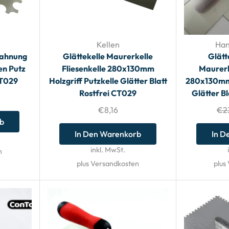
e
Kellen
Han
zahnung
Glättekelle Maurerkelle
Glätt
en Putz
Fliesenkelle 280x130mm
Maurerk
CT029
Holzgriff Putzkelle Glätter Blatt
280x130mm 
Rostfrei CT029
Glätter B
€
8,16
€
2
rb
In Den Warenkorb
In D
inkl. MwSt.
n
plus Versandkosten
plus