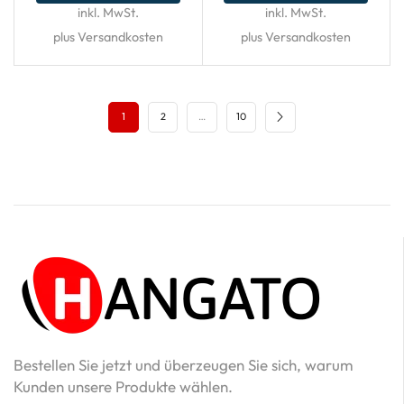
inkl. MwSt.
inkl. MwSt.
plus Versandkosten
plus Versandkosten
1
2
…
10
Bestellen Sie jetzt und überzeugen Sie sich, warum
Kunden unsere Produkte wählen.