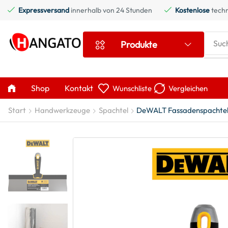
Expressversand
innerhalb von 24 Stunden
Kostenlose
techn
Suc
Produkte
Shop
Kontakt
Wunschliste
Vergleichen
Start
Handwerkzeuge
Spachtel
DeWALT Fassadenspachtel P