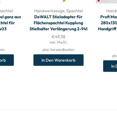
pachtel
Handwerkzeuge
,
Spachtel
Hand
l ganz aus
DeWALT Stieladapter für
Profi Ma
htel für
Flächenspachtel Kupplung
280x13
403
Stielhalter Verlängerung 2-941
Handgriff
€
49,38
inkl. MwSt.
ten
plus Versandkosten
pl
orb
In Den Warenkorb
In