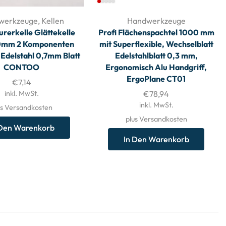
werkzeuge
,
Kellen
Handwerkzeuge
urerkelle Glättekelle
Profi Flächenspachtel 1000 mm
0mm 2 Komponenten
mit Superflexible, Wechselblatt
 Edelstahl 0,7mm Blatt
Edelstahlblatt 0,3 mm,
CONTOO
Ergonomisch Alu Handgriff,
ErgoPlane CT01
€
7,14
inkl. MwSt.
€
78,94
inkl. MwSt.
us Versandkosten
plus Versandkosten
 Den Warenkorb
In Den Warenkorb