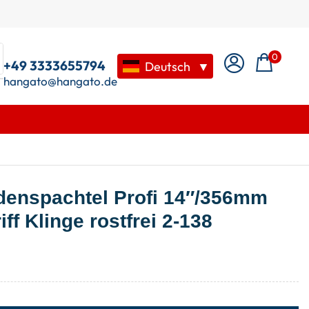
0
+49 3333655794
Deutsch
▼
hangato@hangato.de
enspachtel Profi 14″/356mm
ff Klinge rostfrei 2-138