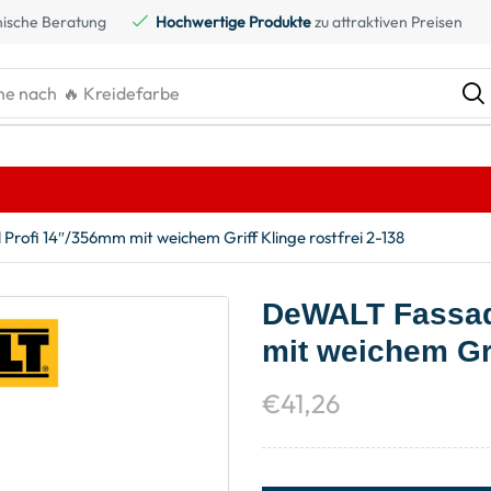
ische Beratung
Hochwertige Produkte
zu attraktiven Preisen
he nach
🔥 Kreidefarbe
rofi 14″/356mm mit weichem Griff Klinge rostfrei 2-138
DeWALT Fassad
mit weichem Gri
€
41,26