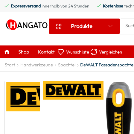
Expressversand
innerhalb von 24 Stunden
Kostenlose
techn
Suc
Produkte
Shop
Kontakt
Wunschliste
Vergleichen
Start
Handwerkzeuge
Spachtel
DeWALT Fassadenspachtel P