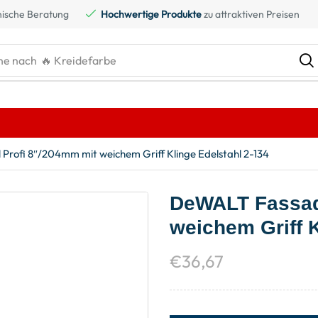
ische Beratung
Hochwertige Produkte
zu attraktiven Preisen
he nach
🔥 Kreidefarbe
rofi 8″/204mm mit weichem Griff Klinge Edelstahl 2-134
DeWALT Fassad
weichem Griff K
€
36,67