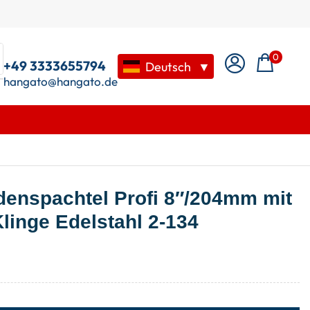
0
+49 3333655794
Deutsch
▼
hangato@hangato.de
enspachtel Profi 8″/204mm mit
linge Edelstahl 2-134