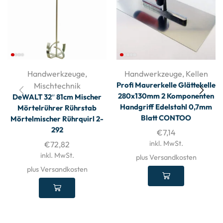
Handwerkzeuge
,
Handwerkzeuge
,
Kellen
Profi Maurerkelle Glättekelle
Mischtechnik
280x130mm 2 Komponenten
DeWALT 32″ 81cm Mischer
Handgriff Edelstahl 0,7mm
Mörtelrührer Rührstab
Blatt CONTOO
Mörtelmischer Rührquirl 2-
292
€
7,14
inkl. MwSt.
€
72,82
inkl. MwSt.
plus Versandkosten
plus Versandkosten