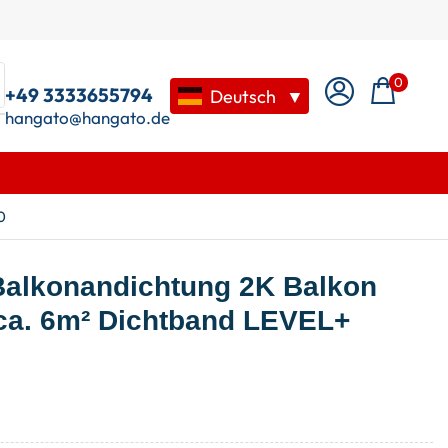
0
+49 3333655794
Deutsch
▼
hangato@hangato.de
0
Balkonandichtung 2K Balkon
ca. 6m² Dichtband LEVEL+