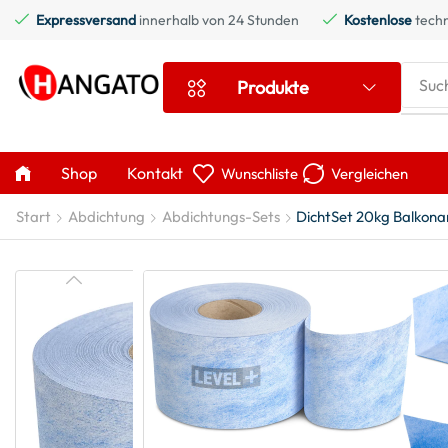
Expressversand
innerhalb von 24 Stunden
Kostenlose
techn
Suc
Produkte
Shop
Kontakt
Wunschliste
Vergleichen
Start
Abdichtung
Abdichtungs-Sets
DichtSet 20kg Balkona