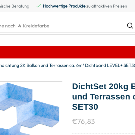
ische Beratung
Hochwertige Produkte
zu attraktiven Preisen
he nach
🔥 Gaskartusche
ndichtung 2K Balkon und Terrassen ca. 6m² Dichtband LEVEL+ SET3
DichtSet 20kg 
und Terrassen 
SET30
€
76,83