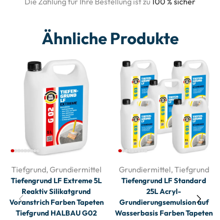
Die Zahlung für Ihre Bestellung ist zu
100 % sicher
Ähnliche Produkte
Tiefgrund
,
Grundiermittel
Grundiermittel
,
Tiefgrund
Tiefengrund LF Extreme 5L
Tiefengrund LF Standard
Reaktiv Silikatgrund
25L Acryl-
Voranstrich Farben Tapeten
Grundierungsemulsion auf
Tiefgrund HALBAU G02
Wasserbasis Farben Tapeten