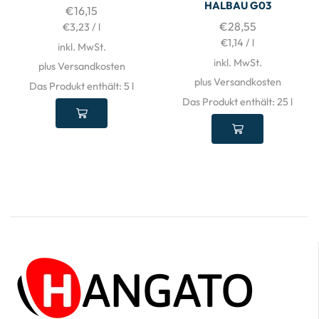
HALBAU G03
€
16,15
€
28,55
€
3,23
/
l
€
1,14
/
l
inkl. MwSt.
inkl. MwSt.
plus Versandkosten
plus Versandkosten
Das Produkt enthält: 5
l
Das Produkt enthält: 25
l