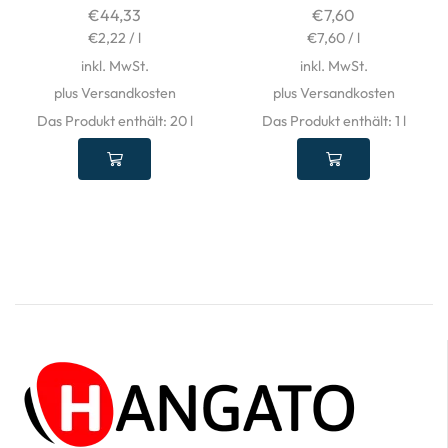
€
44,33
€
7,60
€
2,22
/
l
€
7,60
/
l
inkl. MwSt.
inkl. MwSt.
plus Versandkosten
plus Versandkosten
Das Produkt enthält: 20
l
Das Produkt enthält: 1
l