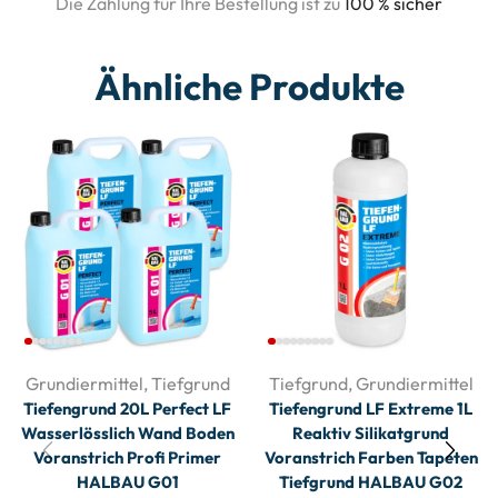
Die Zahlung für Ihre Bestellung ist zu
100 % sicher
Ähnliche Produkte
Grundiermittel
,
Tiefgrund
Tiefgrund
,
Grundiermittel
Tiefengrund 20L Perfect LF
Tiefengrund LF Extreme 1L
Wasserlösslich Wand Boden
Reaktiv Silikatgrund
Voranstrich Profi Primer
Voranstrich Farben Tapeten
HALBAU G01
Tiefgrund HALBAU G02