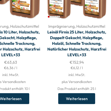
erung
,
Holzschutzmittel
Imprägnierung
,
Holzschutzmittel
is 10 Liter, Holzschutz,
Leinöl Firnis 25 Liter, Holzschutz,
Gekocht, Holzpflege,
Doppelt Gekocht, Holzpflege,
 Schnelle Trocknung,
Holzöl, Schnelle Trocknung,
r Holzschutz, Harzfrei
Natürlicher Holzschutz, Harzfrei
LEVEL+33
LEVEL+33
€
63,63
€
152,94
€
6,36
/
l
€
6,12
/
l
inkl. MwSt.
inkl. MwSt.
us Versandkosten
plus Versandkosten
rodukt enthält: 10
l
Das Produkt enthält: 25
l
Weiterlesen
Weiterlesen