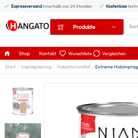
Expressversand
innerhalb von 24 Stunden
Kostenlose
techn
Suc
Produkte
Shop
Kontakt
Wunschliste
Vergleichen
Start
Imprägnierung
Holzschutzmittel
Extreme Holzimpragni