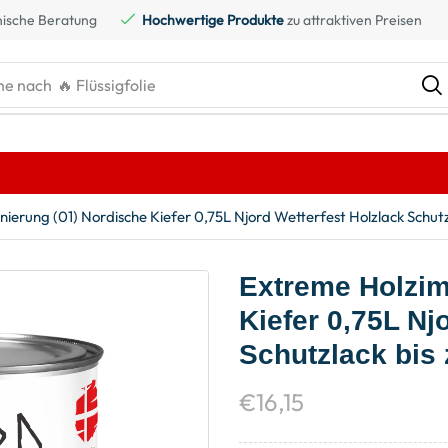
ische Beratung
Hochwertige Produkte
zu attraktiven Preisen
he nach
🔥 Kreidefarbe
erung (01) Nordische Kiefer 0,75L Njord Wetterfest Holzlack Schutzl
Extreme Holzim
Kiefer 0,75L Nj
Schutzlack bis
€
16,15