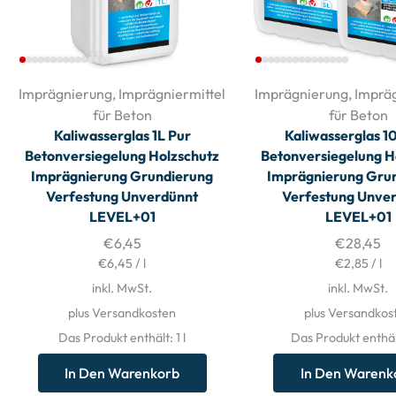
Imprägnierung
,
Imprägniermittel
Imprägnierung
,
Impräg
für Beton
für Beton
Kaliwasserglas 1L Pur
Kaliwasserglas 1
Betonversiegelung Holzschutz
Betonversiegelung H
Imprägnierung Grundierung
Imprägnierung Gru
Verfestung Unverdünnt
Verfestung Unve
LEVEL+01
LEVEL+01
€
6,45
€
28,45
€
6,45
/
l
€
2,85
/
l
inkl. MwSt.
inkl. MwSt.
plus Versandkosten
plus Versandkos
Das Produkt enthält: 1
l
Das Produkt enthäl
In Den Warenkorb
In Den Warenk