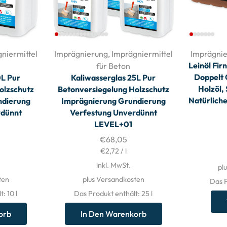
niermittel
Imprägnierung
,
Imprägniermittel
Imprägni
Leinöl Firn
für Beton
Doppelt 
0L Pur
Kaliwasserglas 25L Pur
Holzöl,
olzschutz
Betonversiegelung Holzschutz
Natürliche
ndierung
Imprägnierung Grundierung
rdünnt
Verfestung Unverdünnt
LEVEL+01
€
68,05
€
2,72
/
l
inkl. MwSt.
pl
ten
plus Versandkosten
Das P
t: 10
l
Das Produkt enthält: 25
l
orb
In Den Warenkorb