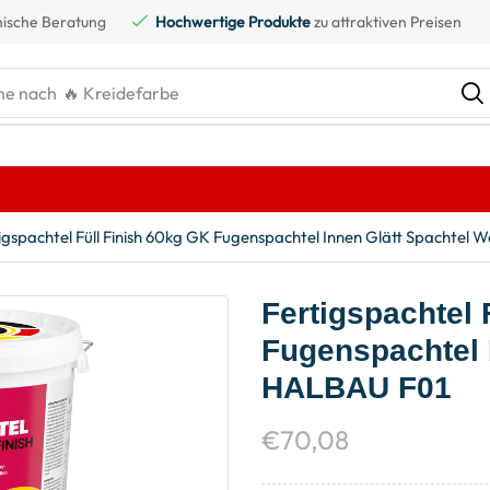
ische Beratung
Hochwertige Produkte
zu attraktiven Preisen
he nach
igspachtel Füll Finish 60kg GK Fugenspachtel Innen Glätt Spachtel
Fertigspachtel 
Fugenspachtel 
HALBAU F01
€
70,08