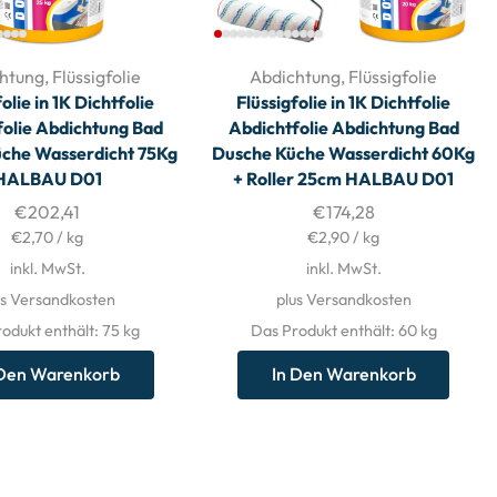
htung
,
Flüssigfolie
Abdichtung
,
Flüssigfolie
olie in 1K Dichtfolie
Flüssigfolie in 1K Dichtfolie
folie Abdichtung Bad
Abdichtfolie Abdichtung Bad
che Wasserdicht 75Kg
Dusche Küche Wasserdicht 60Kg
HALBAU D01
+ Roller 25cm HALBAU D01
€
202,41
€
174,28
€
2,70
/
kg
€
2,90
/
kg
inkl. MwSt.
inkl. MwSt.
us Versandkosten
plus Versandkosten
odukt enthält: 75
kg
Das Produkt enthält: 60
kg
 Den Warenkorb
In Den Warenkorb