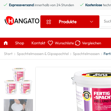
Expressversand
innerhalb von 24 Stunden
Kostenlose
techn
Suc
Produkte
Shop
Kontakt
Wunschliste
Vergleichen
Start
Spachtelmassen & Gipsspachtel
Spachtelmassen
Fert