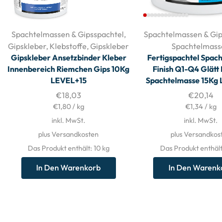
Spachtelmassen & Gipsspachtel
,
Spachtelmassen & Gip
Gipskleber
,
Klebstoffe
,
Gipskleber
Spachtelmass
Gipskleber Ansetzbinder Kleber
Fertigspachtel Spac
Innenbereich Riemchen Gips 10Kg
Finish Q1-Q4 Glätt
LEVEL+15
Spachtelmasse 15Kg
€
18,03
€
20,14
€
1,80
/
kg
€
1,34
/
kg
inkl. MwSt.
inkl. MwSt.
plus Versandkosten
plus Versandkos
Das Produkt enthält: 10
kg
Das Produkt enthält
In Den Warenkorb
In Den Warenk