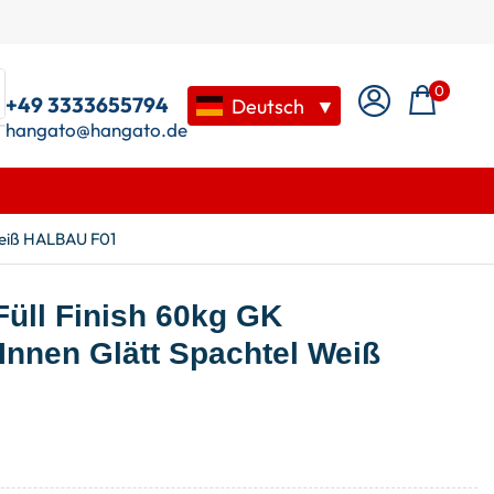
0
+49 3333655794
Deutsch
▼
hangato@hangato.de
 Weiß HALBAU F01
Füll Finish 60kg GK
Innen Glätt Spachtel Weiß