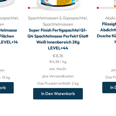
sspachtel
,
Spachtelmassen & Gipsspachtel
,
Abdic
Flüssigf
en
Spachtelmassen
Abdicht
htelmasse
Super Finish Fertigspachtel Q1-
Dusche Kü
 Flächen
Q4 Spachtelmasse Perfekt Glatt
 LEVEL+14
Weiß Innenbereich 2Kg
LEVEL+44
€
8,76
€
4,38
/
kg
inkl. MwSt.
pl
ten
plus Versandkosten
Das Pr
: 15
kg
Das Produkt enthält: 2
kg
In
orb
In Den Warenkorb