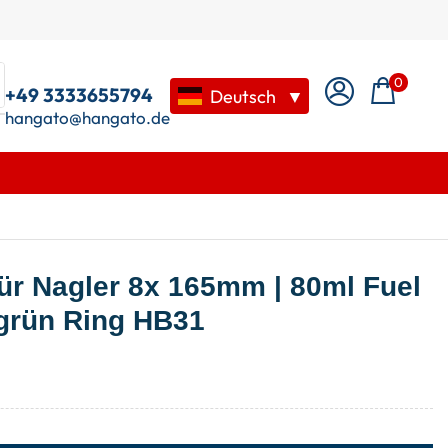
0
+49 3333655794
Deutsch
▼
hangato@hangato.de
ür Nagler 8x 165mm | 80ml Fuel
 grün Ring HB31