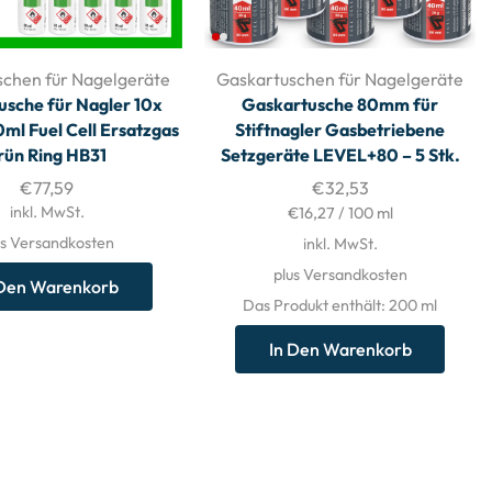
schen für Nagelgeräte
Gaskartuschen für Nagelgeräte
usche für Nagler 10x
Gaskartusche 80mm für
ml Fuel Cell Ersatzgas
Stiftnagler Gasbetriebene
rün Ring HB31
Setzgeräte LEVEL+80 – 5 Stk.
€
77,59
€
32,53
inkl. MwSt.
€
16,27
/
100
ml
us Versandkosten
inkl. MwSt.
plus Versandkosten
 Den Warenkorb
Das Produkt enthält: 200
ml
In Den Warenkorb