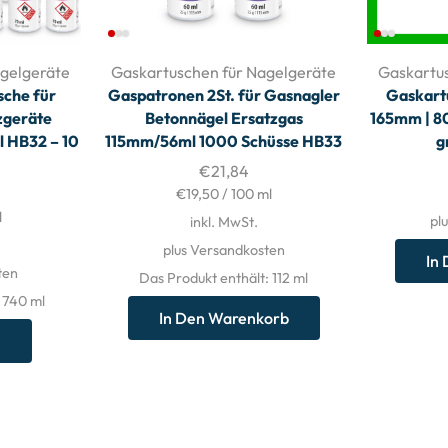
gelgeräte
Gaskartuschen für Nagelgeräte
Gaskartu
che für
Gaspatronen 2St. für Gasnagler
Gaskart
zgeräte
Betonnägel Ersatzgas
165mm | 80
 HB32 – 10
115mm/56ml 1000 Schüsse HB33
g
€
21,84
€
19,50
/
100
ml
l
pl
inkl. MwSt.
plus Versandkosten
In
ten
Das Produkt enthält: 112
ml
: 740
ml
In Den Warenkorb
n