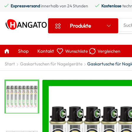
Expressversand
innerhalb von 24 Stunden
Kostenlose
techn
Suc
Produkte
Shop
Kontakt
Wunschliste
Vergleichen
Start
Gaskartuschen für Nagelgeräte
Gaskartusche für Nagle