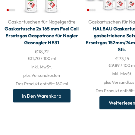
Gaskartuschen für Nagelgeräte
Gaskartuschen für Na
Gaskartusche 2x 165 mm Fuel Cell
HALBAU Gaskartus
Ersatzgas Gaspatrone für Nagler
gasbetriebene Set
Gasnagler HB31
Ersatzgas 152mm/74ml
Stk.
€
18,72
€
73,15
€
11,70
/
100
ml
€
9,89
/
100
m
inkl. MwSt.
inkl. MwSt.
plus Versandkosten
plus Versandkos
Das Produkt enthält: 160
ml
Das Produkt enthält
In Den Warenkorb
Weiterlese