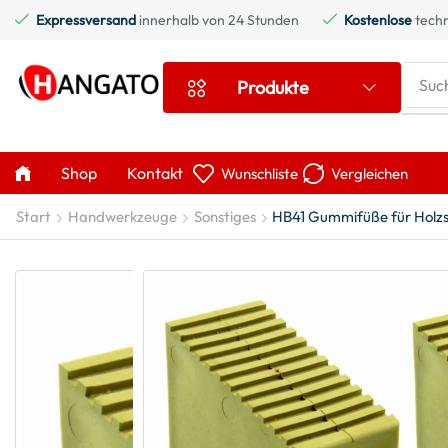
Expressversand
innerhalb von 24 Stunden
Kostenlose
techn
Suc
Produkte
Shop
Kontakt
Wunschliste
Vergleichen
Start
Handwerkzeuge
Sonstiges
HB41 Gummifüße für Holzs