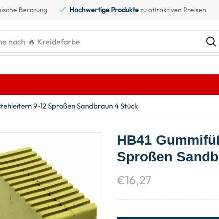
ische Beratung
Hochwertige Produkte
zu attraktiven Preisen
he nach
tehleitern 9-12 Sproßen Sandbraun 4 Stück
HB41 Gummifüße
Sproßen Sandb
€
16,27