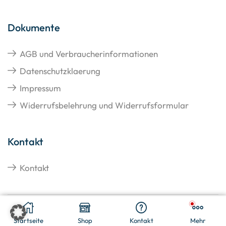
Dokumente
AGB und Verbraucherinformationen
Datenschutzklaerung
Impressum
Widerrufsbelehrung und Widerrufsformular
Kontakt
Kontakt
€
28,50
In Den Warenkorb
Copyright © 2026 Hangato GmbH
Startseite
Shop
Kontakt
Mehr