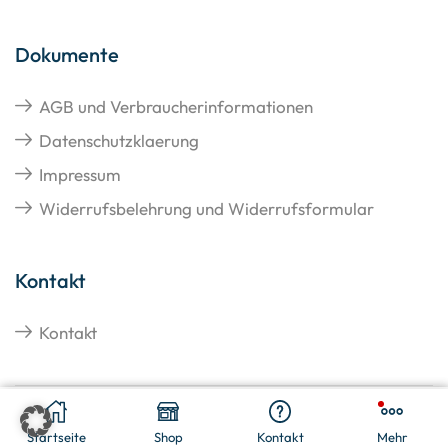
Dokumente
AGB und Verbraucherinformationen
Datenschutzklaerung
Impressum
Widerrufsbelehrung und Widerrufsformular
Kontakt
Kontakt
€
28,50
In Den Warenkorb
Copyright © 2026 Hangato GmbH
Startseite
Shop
Kontakt
Mehr