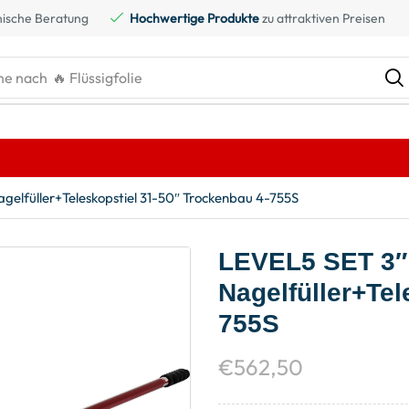
ische Beratung
Hochwertige Produkte
zu attraktiven Preisen
he nach
🔥 Kreidefarbe
agelfüller+Teleskopstiel 31-50″ Trockenbau 4-755S
LEVEL5 SET 3″ 
Nagelfüller+Tel
755S
€
562,50