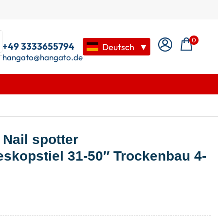
0
+49 3333655794
Deutsch
▼
hangato@hangato.de
Nail spotter
eskopstiel 31-50″ Trockenbau 4-