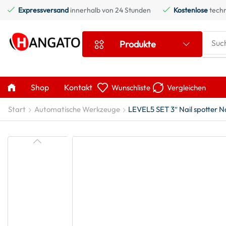
Expressversand
innerhalb von 24 Stunden
Kostenlose
techn
Suc
Produkte
Shop
Kontakt
Wunschliste
Vergleichen
Start
Automatische Werkzeuge
LEVEL5 SET 3″ Nail spotter N