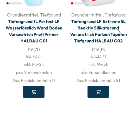
Grundiermittel
,
Tiefgrund
Grundiermittel
,
Tiefgrund
Tiefengrund 1L Perfect LF
Tiefengrund LF Extreme 5L
Wasserlösslich Wand Boden
Reaktiv Silikatgrund
Voranstrich Profi Primer
Voranstrich Farben Tapeten
HALBAU G01
Tiefgrund HALBAU G02
€
6,70
€
16,15
€
6,70
/
l
€
3,23
/
l
inkl. MwSt.
inkl. MwSt.
plus Versandkosten
plus Versandkosten
Das Produkt enthält: 1
l
Das Produkt enthält: 5
l