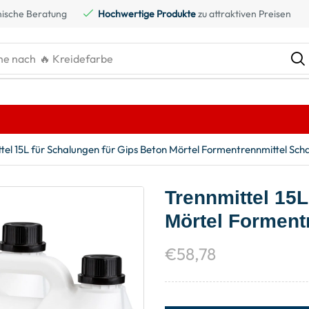
ische Beratung
Hochwertige Produkte
zu attraktiven Preisen
he nach
🔥 Gaskartusche
tel 15L für Schalungen für Gips Beton Mörtel Formentrennmittel Sc
Trennmittel 15L
Mörtel Forment
€
58,78