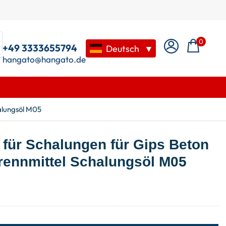
0
+49 3333655794
Deutsch
▼
hangato@hangato.de
halungsöl M05
 für Schalungen für Gips Beton
rennmittel Schalungsöl M05