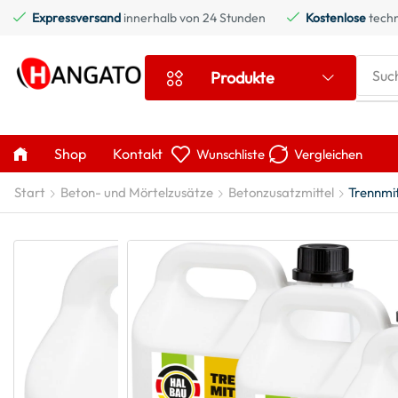
Expressversand
innerhalb von 24 Stunden
Kostenlose
techn
Suc
Produkte
Shop
Kontakt
Wunschliste
Vergleichen
Start
Beton- und Mörtelzusätze
Betonzusatzmittel
Trennmit