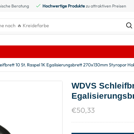
ische Beratung
Hochwertige Produkte
zu attraktiven Preisen
he nach
🔥 Kreidefarbe
ifbrett 10 St. Raspel 1K Egalisierungsbrett 270x130mm Styropor Ho
WDVS Schleifbr
Egalisierungsb
€
50,33