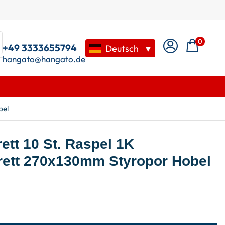
0
+49 3333655794
Deutsch
▼
hangato@hangato.de
bel
ett 10 St. Raspel 1K
rett 270x130mm Styropor Hobel