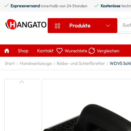
Expressversand
innerhalb von 24 Stunden
Kostenlose
techn
Suc
Produkte
Shop
Kontakt
Wunschliste
Vergleichen
Start
Handwerkzeuge
Reibe- und Schleifbretter
WDVS Schle