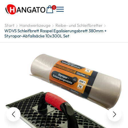
0
Start
Handwerkzeuge
Reibe- und Schleifbretter
WDVS Schleifbrett Raspel Egalisierungsbrett 380mm +
Styropor-Abfallsäcke 10x300L Set