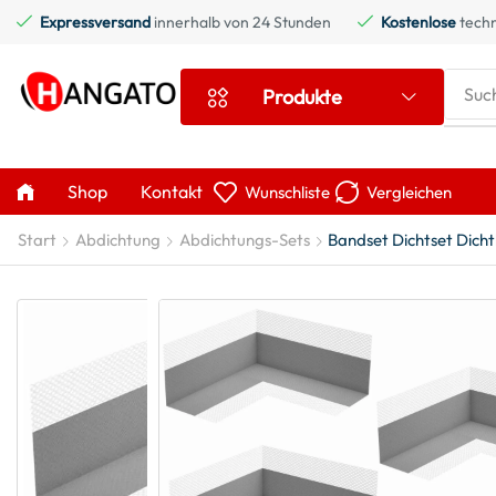
Expressversand
innerhalb von 24 Stunden
Kostenlose
techn
Suc
Produkte
Shop
Kontakt
Wunschliste
Vergleichen
Start
Abdichtung
Abdichtungs-Sets
Bandset Dichtset Dicht