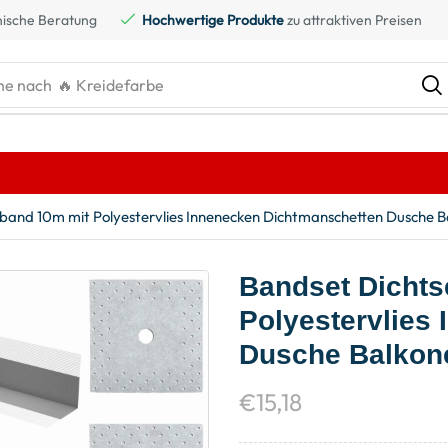
ische Beratung
Hochwertige Produkte
zu attraktiven Preisen
he nach
🔥 Gaskartusche
band 10m mit Polyestervlies Innenecken Dichtmanschetten Dusche Ba
Bandset Dichts
Polyestervlies
Dusche Balkone
€
15,18