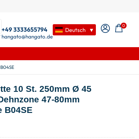
0
+49 3333655794
Deutsch
▼
hangato@hangato.de
 B04SE
te 10 St. 250mm Ø 45
Dehnzone 47-80mm
e B04SE