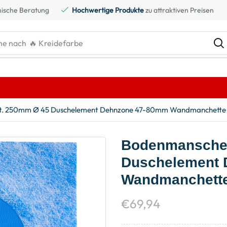
ische Beratung
Hochwertige Produkte
zu attraktiven Preisen
he nach
🔥 Kreidefarbe
St. 250mm Ø 45 Duschelement Dehnzone 47-80mm Wandmanchette
Bodenmanschet
Duschelement 
Wandmanchett
€
69,94