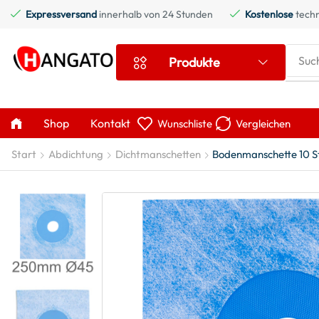
Expressversand
innerhalb von 24 Stunden
Kostenlose
techn
Suc
Produkte
Shop
Kontakt
Wunschliste
Vergleichen
Start
Abdichtung
Dichtmanschetten
Bodenmanschette 10 