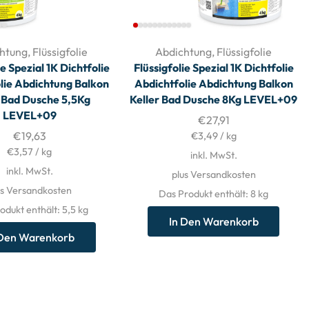
htung
,
Flüssigfolie
Abdichtung
,
Flüssigfolie
ie Spezial 1K Dichtfolie
Flüssigfolie Spezial 1K Dichtfolie
lie Abdichtung Balkon
Abdichtfolie Abdichtung Balkon
r Bad Dusche 5,5Kg
Keller Bad Dusche 8Kg LEVEL+09
LEVEL+09
€
27,91
€
19,63
€
3,49
/
kg
€
3,57
/
kg
inkl. MwSt.
inkl. MwSt.
plus Versandkosten
us Versandkosten
Das Produkt enthält: 8
kg
odukt enthält: 5,5
kg
In Den Warenkorb
 Den Warenkorb