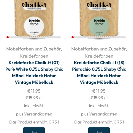
Möbelfarben und Zubehör
,
Möbelfarben und Zubehör
,
Kreidefarben
Kreidefarben
Kreidefarbe Chalk-it (01)
Kreidefarbe Chalk-it (18)
Pure White 0,75L Shaby Chic
Pistachio 0,75L Shaby Chic
Möbel Holzlack Natur
Möbel Holzlack Natur
Vintage Möbellack
Vintage Möbellack
€
11,95
€
11,95
€
15,93
/
l
€
15,93
/
l
inkl. MwSt.
inkl. MwSt.
plus Versandkosten
plus Versandkosten
Das Produkt enthält: 0,75
l
Das Produkt enthält: 0,75
l