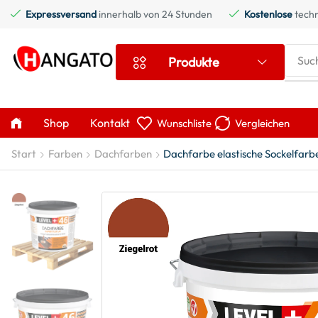
Expressversand
innerhalb von 24 Stunden
Kostenlose
techn
Suc
Produkte
Shop
Kontakt
Wunschliste
Vergleichen
Start
Farben
Dachfarben
Dachfarbe elastische Sockelfarb