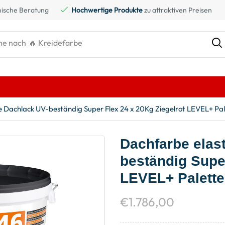
ische Beratung
Hochwertige Produkte
zu attraktiven Preisen
he nach
🔥 Kreidefarbe
e Dachlack UV-beständig Super Flex 24 x 20Kg Ziegelrot LEVEL+ Pa
Dachfarbe elas
beständig Super
LEVEL+ Palette
€
1.786,00