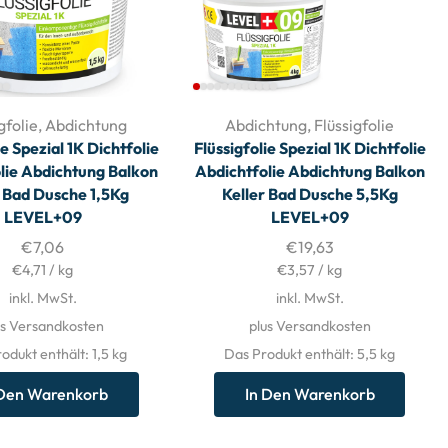
gfolie
,
Abdichtung
Abdichtung
,
Flüssigfolie
ie Spezial 1K Dichtfolie
Flüssigfolie Spezial 1K Dichtfolie
lie Abdichtung Balkon
Abdichtfolie Abdichtung Balkon
r Bad Dusche 1,5Kg
Keller Bad Dusche 5,5Kg
LEVEL+09
LEVEL+09
€
7,06
€
19,63
€
4,71
/
kg
€
3,57
/
kg
inkl. MwSt.
inkl. MwSt.
us Versandkosten
plus Versandkosten
odukt enthält: 1,5
kg
Das Produkt enthält: 5,5
kg
 Den Warenkorb
In Den Warenkorb