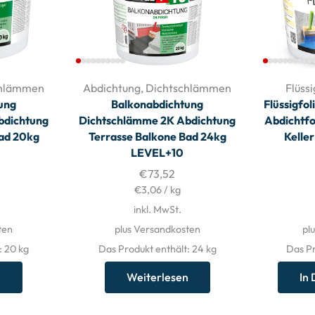
chlämmen
Abdichtung
,
Dichtschlämmen
Flüssi
ung
Balkonabdichtung
Flüssigfol
bdichtung
Dichtschlämme 2K Abdichtung
Abdichtfo
Bad 20kg
Terrasse Balkone Bad 24kg
Kelle
LEVEL+10
€
73,52
€
3,06
/
kg
inkl. MwSt.
ten
plus Versandkosten
pl
: 20
kg
Das Produkt enthält: 24
kg
Das Pr
n
Weiterlesen
In