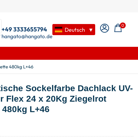
0
+49 3333655794
Deutsch
▼
hangato@hangato.de
lette 480kg L+46
tische Sockelfarbe Dachlack UV-
 Flex 24 x 20Kg Ziegelrot
 480kg L+46