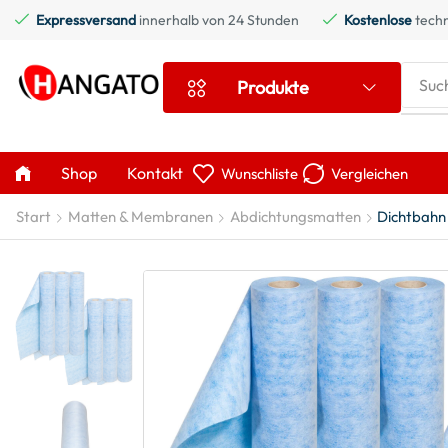
Expressversand
innerhalb von 24 Stunden
Kostenlose
techn
Suc
Produkte
Shop
Kontakt
Wunschliste
Vergleichen
Start
Matten & Membranen
Abdichtungsmatten
Dichtbahn 