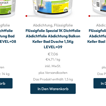
igfolie
Abdichtung
,
Flüssigfolie
Abdic
ichtfolie
Flüssigfolie Spezial 1K Dichtfolie
Flüssigfol
tung Bad
Abdichtfolie Abdichtung Balkon
Abdichtfo
LEVEL+08
Keller Bad Dusche 1,5Kg
Keller Ba
LEVEL+09
€
7,06
€
4,71
/
kg
inkl. MwSt.
ten
pl
plus Versandkosten
: 14
kg
Das P
Das Produkt enthält: 1,5
kg
orb
In
In Den Warenkorb