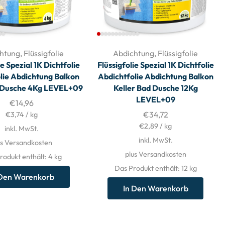
htung
,
Flüssigfolie
Abdichtung
,
Flüssigfolie
ie Spezial 1K Dichtfolie
Flüssigfolie Spezial 1K Dichtfolie
lie Abdichtung Balkon
Abdichtfolie Abdichtung Balkon
d Dusche 4Kg LEVEL+09
Keller Bad Dusche 12Kg
LEVEL+09
€
14,96
€
34,72
€
3,74
/
kg
€
2,89
/
kg
inkl. MwSt.
inkl. MwSt.
us Versandkosten
plus Versandkosten
rodukt enthält: 4
kg
Das Produkt enthält: 12
kg
 Den Warenkorb
In Den Warenkorb