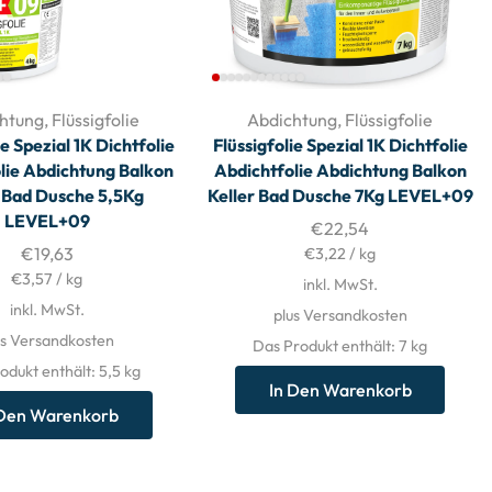
htung
,
Flüssigfolie
Abdichtung
,
Flüssigfolie
ie Spezial 1K Dichtfolie
Flüssigfolie Spezial 1K Dichtfolie
lie Abdichtung Balkon
Abdichtfolie Abdichtung Balkon
r Bad Dusche 5,5Kg
Keller Bad Dusche 7Kg LEVEL+09
LEVEL+09
€
22,54
€
19,63
€
3,22
/
kg
€
3,57
/
kg
inkl. MwSt.
inkl. MwSt.
plus Versandkosten
us Versandkosten
Das Produkt enthält: 7
kg
odukt enthält: 5,5
kg
In Den Warenkorb
 Den Warenkorb