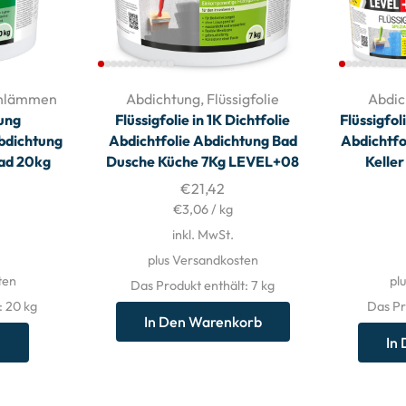
chlämmen
Abdichtung
,
Flüssigfolie
Abdic
ung
Flüssigfolie in 1K Dichtfolie
Flüssigfol
bdichtung
Abdichtfolie Abdichtung Bad
Abdichtfo
Bad 20kg
Dusche Küche 7Kg LEVEL+08
Kelle
€
21,42
€
3,06
/
kg
inkl. MwSt.
plus Versandkosten
ten
pl
Das Produkt enthält: 7
kg
: 20
kg
Das Pr
In Den Warenkorb
n
In