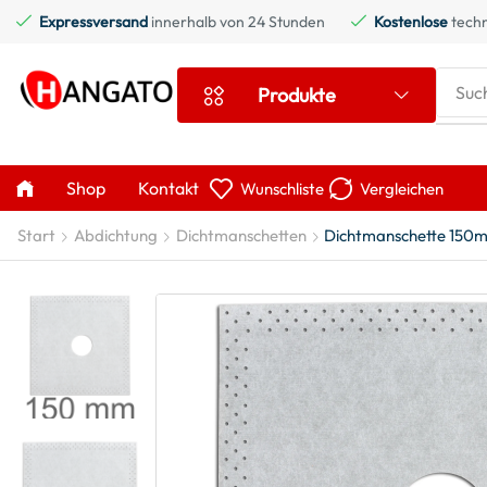
Expressversand
innerhalb von 24 Stunden
Kostenlose
techn
Suc
Produkte
Shop
Kontakt
Wunschliste
Vergleichen
Start
Abdichtung
Dichtmanschetten
Dichtmanschette 150m