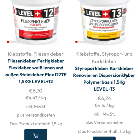
Klebstoffe
,
Fliesenkleber
Klebstoffe
,
Styropor- und
Fliesenkleber Fertigkleber
Korkkleber
Flexkleber weiß innen und
Styroporkleber Korkkleber
außen Steinkleber Flex D2TE
Renovieren Dispersionkleber
1,5KG LEVEL+12
Polymerbasis 1,5Kg
LEVEL+13
€
6,70
€
4,47
/
kg
€
6,24
€
4,16
/
kg
inkl. MwSt.
inkl. MwSt.
plus Versandkosten
plus Versandkosten
Das Produkt enthält: 1,5
kg
Das Produkt enthält: 1,5
kg