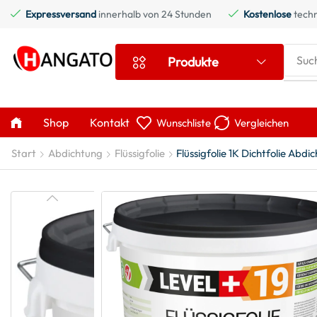
Expressversand
innerhalb von 24 Stunden
Kostenlose
techn
Suc
Produkte
Shop
Kontakt
Wunschliste
Vergleichen
Start
Abdichtung
Flüssigfolie
Flüssigfolie 1K Dichtfolie Ab