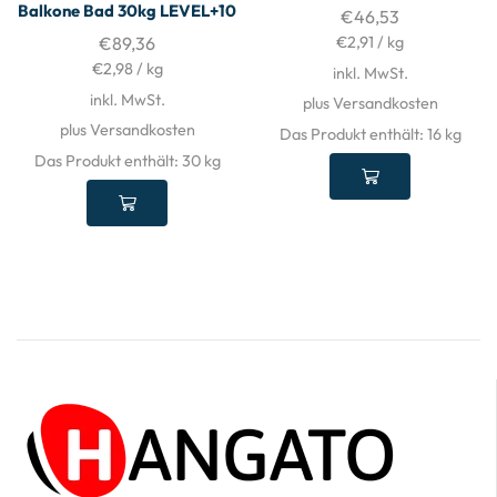
Balkone Bad 30kg LEVEL+10
€
46,53
€
89,36
€
2,91
/
kg
€
2,98
/
kg
inkl. MwSt.
inkl. MwSt.
plus Versandkosten
plus Versandkosten
Das Produkt enthält: 16
kg
Das Produkt enthält: 30
kg