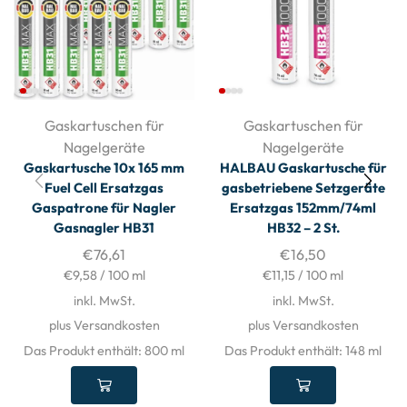
Gaskartuschen für
Gaskartuschen für
Nagelgeräte
Nagelgeräte
Gaskartusche 10x 165 mm
HALBAU Gaskartusche für
Fuel Cell Ersatzgas
gasbetriebene Setzgeräte
Gaspatrone für Nagler
Ersatzgas 152mm/74ml
Gasnagler HB31
HB32 – 2 St.
€
76,61
€
16,50
€
9,58
/
100
ml
€
11,15
/
100
ml
inkl. MwSt.
inkl. MwSt.
plus Versandkosten
plus Versandkosten
Das Produkt enthält: 800
ml
Das Produkt enthält: 148
ml