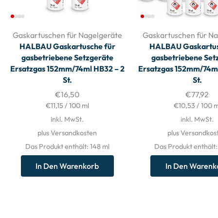
Gaskartuschen für Nagelgeräte
Gaskartuschen für Na
HALBAU Gaskartusche für
HALBAU Gaskartus
gasbetriebene Setzgeräte
gasbetriebene Set
Ersatzgas 152mm/74ml HB32 – 2
Ersatzgas 152mm/74ml
St.
St.
€
16,50
€
77,92
€
11,15
/
100
ml
€
10,53
/
100
m
inkl. MwSt.
inkl. MwSt.
plus Versandkosten
plus Versandkos
Das Produkt enthält: 148
ml
Das Produkt enthält
In Den Warenkorb
In Den Warenk