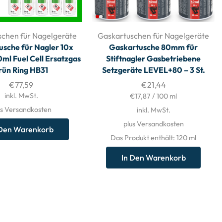
schen für Nagelgeräte
Gaskartuschen für Nagelgeräte
usche für Nagler 10x
Gaskartusche 80mm für
ml Fuel Cell Ersatzgas
Stiftnagler Gasbetriebene
rün Ring HB31
Setzgeräte LEVEL+80 – 3 St.
€
77,59
€
21,44
inkl. MwSt.
€
17,87
/
100
ml
us Versandkosten
inkl. MwSt.
plus Versandkosten
 Den Warenkorb
Das Produkt enthält: 120
ml
In Den Warenkorb