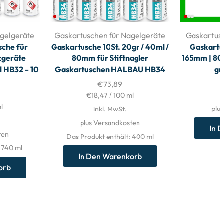
gelgeräte
Gaskartuschen für Nagelgeräte
Gaskartu
che für
Gaskartusche 10St. 20gr / 40ml /
Gaskart
zgeräte
80mm für Stiftnagler
165mm | 80
 HB32 – 10
Gaskartuschen HALBAU HB34
g
€
73,89
€
18,47
/
100
ml
l
pl
inkl. MwSt.
plus Versandkosten
In
ten
Das Produkt enthält: 400
ml
: 740
ml
In Den Warenkorb
orb