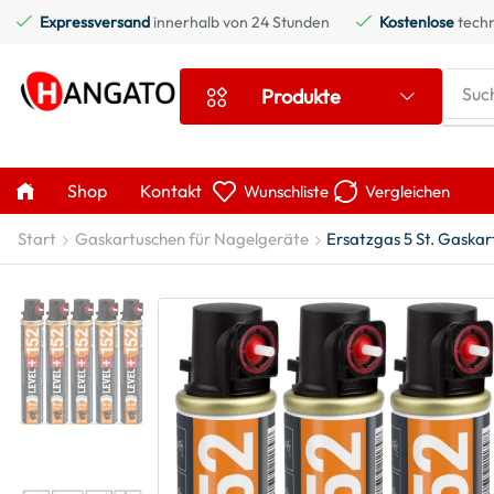
Expressversand
innerhalb von 24 Stunden
Kostenlose
techn
Suc
Produkte
Shop
Kontakt
Wunschliste
Vergleichen
Start
Gaskartuschen für Nagelgeräte
Ersatzgas 5 St. Gaska