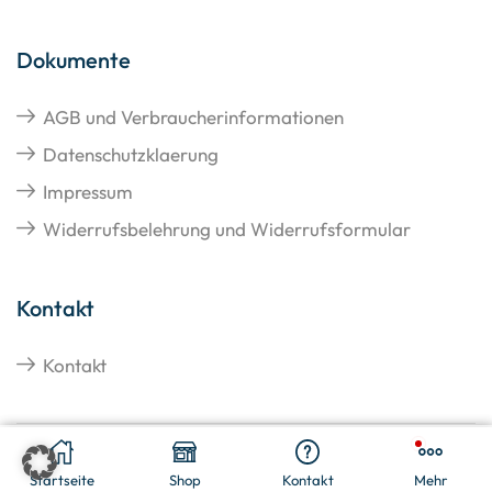
Dokumente
AGB und Verbraucherinformationen
Datenschutzklaerung
Impressum
Widerrufsbelehrung und Widerrufsformular
Kontakt
Kontakt
€
19,93
In Den Warenkorb
Copyright © 2026 Hangato GmbH
Startseite
Shop
Kontakt
Mehr