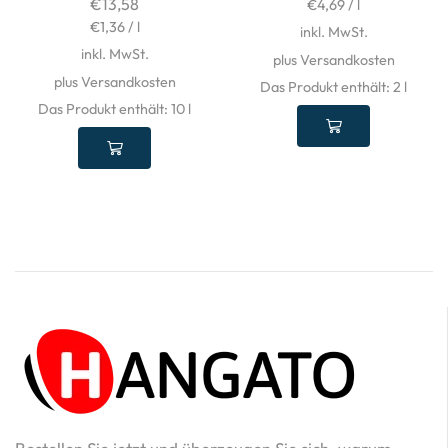
€
13,58
€
4,69
/
l
€
1,36
/
l
inkl. MwSt.
inkl. MwSt.
plus Versandkosten
plus Versandkosten
Das Produkt enthält: 2
l
Das Produkt enthält: 10
l