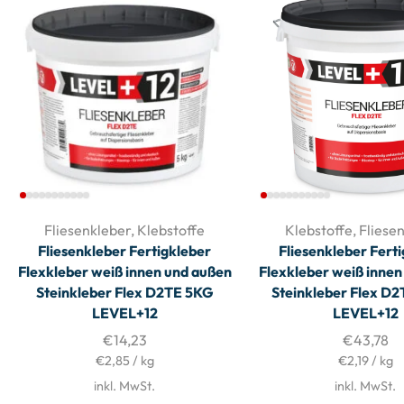
Fliesenkleber
,
Klebstoffe
Klebstoffe
,
Fliese
Fliesenkleber Fertigkleber
Fliesenkleber Fert
Flexkleber weiß innen und außen
Flexkleber weiß innen
Steinkleber Flex D2TE 5KG
Steinkleber Flex D
LEVEL+12
LEVEL+12
€
14,23
€
43,78
€
2,85
/
kg
€
2,19
/
kg
inkl. MwSt.
inkl. MwSt.