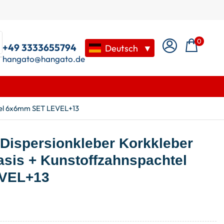
0
+49 3333655794
Deutsch
▼
hangato@hangato.de
htel 6x6mm SET LEVEL+13
 Dispersionkleber Korkkleber
sis + Kunstoffzahnspachtel
VEL+13