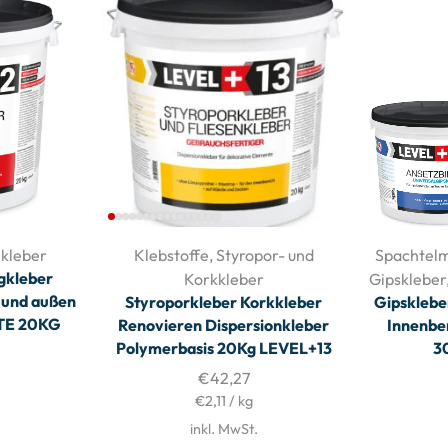
nkleber
Klebstoffe
,
Styropor- und
Spachtelm
igkleber
Korkkleber
Gipskleber
 und außen
Styroporkleber Korkkleber
Gipsklebe
2TE 20KG
Renovieren Dispersionkleber
Innenbe
Polymerbasis 20Kg LEVEL+13
3
€
42,27
€
2,11
/
kg
inkl. MwSt.