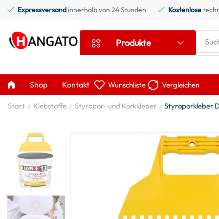
Expressversand
innerhalb von 24 Stunden
Kostenlose
techn
Suc
Produkte
Shop
Kontakt
Wunschliste
Vergleichen
Start
Klebstoffe
Styropor- und Korkkleber
Styroporkleber 