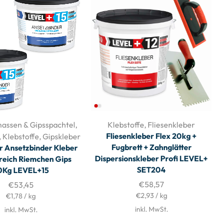
assen & Gipsspachtel
,
Klebstoffe
,
Fliesenkleber
Fliesenkleber Flex 20kg +
,
Klebstoffe
,
Gipskleber
Fugbrett + Zahnglätter
r Ansetzbinder Kleber
Dispersionskleber Profi LEVEL+
reich Riemchen Gips
SET204
0Kg LEVEL+15
€
58,57
€
53,45
€
2,93
/
kg
€
1,78
/
kg
inkl. MwSt.
inkl. MwSt.