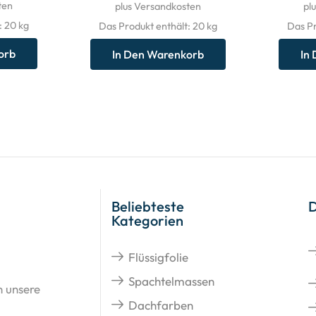
ten
plus Versandkosten
pl
: 20
kg
Das Produkt enthält: 20
kg
Das Pr
orb
In Den Warenkorb
In
Beliebteste
Kategorien
Flüssigfolie
Spachtelmassen
n unsere
Dachfarben