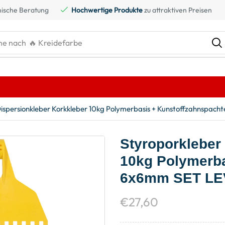
ische Beratung
Hochwertige Produkte
zu attraktiven Preisen
he nach
🔥 Gaskartusche
Dispersionkleber Korkkleber 10kg Polymerbasis + Kunstoffzahnspac
Styroporkleber
10kg Polymerba
6x6mm SET LE
€
27,60