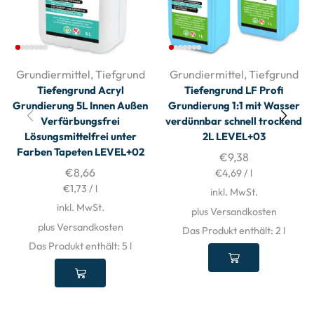
Grundiermittel
,
Tiefgrund
Grundiermittel
,
Tiefgrund
Tiefengrund Acryl
Tiefengrund LF Profi
Grundierung 5L Innen Außen
Grundierung 1:1 mit Wasser
Verfärbungsfrei
verdünnbar schnell trockend
Lösungsmittelfrei unter
2L LEVEL+03
Farben Tapeten LEVEL+02
€
9,38
€
8,66
€
4,69
/
l
€
1,73
/
l
inkl. MwSt.
inkl. MwSt.
plus Versandkosten
plus Versandkosten
Das Produkt enthält: 2
l
Das Produkt enthält: 5
l