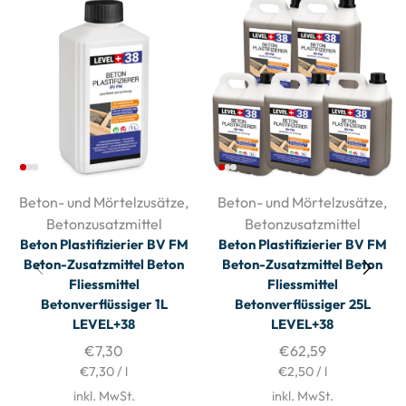
Beton- und Mörtelzusätze
,
Beton- und Mörtelzusätze
,
Betonzusatzmittel
Betonzusatzmittel
Beton Plastifizierier BV FM
Beton Plastifizierier BV FM
Beton-Zusatzmittel Beton
Beton-Zusatzmittel Beton
Fliessmittel
Fliessmittel
Betonverflüssiger 1L
Betonverflüssiger 25L
LEVEL+38
LEVEL+38
€
7,30
€
62,59
€
7,30
/
l
€
2,50
/
l
inkl. MwSt.
inkl. MwSt.