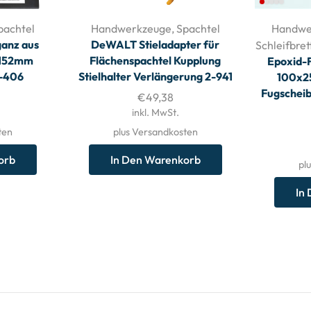
pachtel
Handwerkzeuge
,
Spachtel
Handwe
anz aus
DeWALT Stieladapter für
Schleifbret
i 152mm
Flächenspachtel Kupplung
Epoxid-F
2-406
Stielhalter Verlängerung 2-941
100x2
Fugscheib
€
49,38
inkl. MwSt.
ten
plus Versandkosten
orb
In Den Warenkorb
pl
In