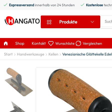
Expressversand
innerhalb von 24 Stunden
Kostenlose
techn
Suc
Produkte
Shop
Kontakt
Wunschliste
Vergleichen
Start
Handwerkzeuge
Kellen
Venezianische Glättekelle Ed