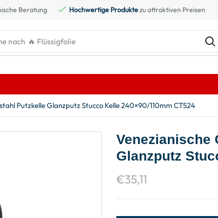
ische Beratung
Hochwertige Produkte
zu attraktiven Preisen
he nach
🔥 Flüssigfolie
elstahl Putzkelle Glanzputz Stucco Kelle 240×90/110mm CT524
Venezianische G
Glanzputz Stu
€
35,11