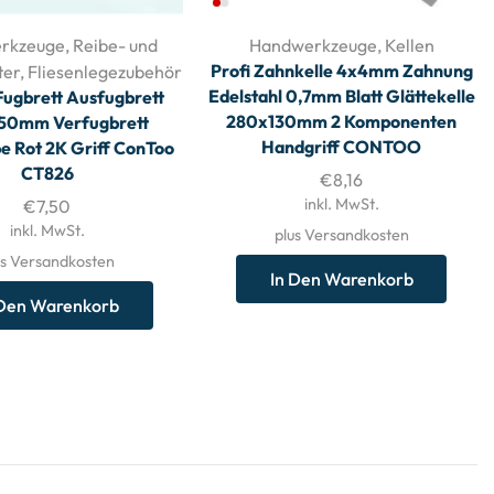
rkzeuge
,
Reibe- und
Handwerkzeuge
,
Kellen
Profi Zahnkelle 4x4mm Zahnung
ter
,
Fliesenlegezubehör
Edelstahl 0,7mm Blatt Glättekelle
ugbrett Ausfugbrett
280x130mm 2 Komponenten
50mm Verfugbrett
Handgriff CONTOO
e Rot 2K Griff ConToo
CT826
€
8,16
inkl. MwSt.
€
7,50
inkl. MwSt.
plus Versandkosten
us Versandkosten
In Den Warenkorb
 Den Warenkorb